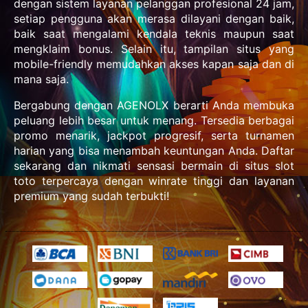
dengan sistem layanan pelanggan profesional 24 jam,
setiap pengguna akan merasa dilayani dengan baik,
baik saat mengalami kendala teknis maupun saat
mengklaim bonus. Selain itu, tampilan situs yang
mobile-friendly memudahkan akses kapan saja dan di
mana saja.
Bergabung dengan AGENOLX berarti Anda membuka
peluang lebih besar untuk menang. Tersedia berbagai
promo menarik, jackpot progresif, serta turnamen
harian yang bisa menambah keuntungan Anda. Daftar
sekarang dan nikmati sensasi bermain di situs slot
toto terpercaya dengan winrate tinggi dan layanan
premium yang sudah terbukti!